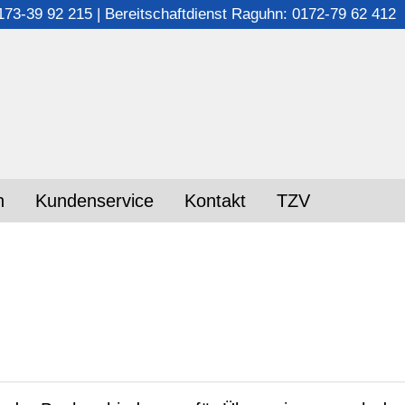
173-39 92 215
|
Bereitschaftdienst Raguhn: 0172-79 62 412
n
Kundenservice
Kontakt
TZV