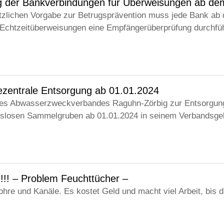
 der Bankverbindungen für Überweisungen ab de
tzlichen Vorgabe zur Betrugsprävention muss jede Bank ab
chtzeitüberweisungen eine Empfängerüberprüfung durchfü
dezentrale Entsorgung ab 01.01.2024
s Abwasserzweckverbandes Raguhn-Zörbig zur Entsorgung
slosen Sammelgruben ab 01.01.2024 in seinem Verbandsgeb
 !!! – Problem Feuchttücher –
hre und Kanäle. Es kostet Geld und macht viel Arbeit, bis 