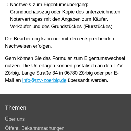
Hausanschluss
Nachweis zum Eigentumsübergang:
Grundbuchauszug oder Kopie des unterzeichneten
Eigentümerwechsel
Notarvertrages mit den Angaben zum Käufer,
Formulare
Verkäufer und des Grundstückes (Flurstückes)
Satzungen
Die Bearbeitung kann nur mit den entsprechenden
Nachweisen erfolgen.
Kontakt
Gern können Sie das Formular zum Eigentumswechsel
nutzen. Die Unterlagen können postalisch an den TZV
AZV
Zörbig, Lange Straße 34 in 06780 Zörbig oder per E-
Mail an
info@tzv-zoerbig.de
übersandt werden.
Themen
Über uns
Öffent. Bekanntmachungen