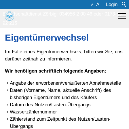
A
Login
A
Bereitschaftdienst Zörbig: 034956 2 00 46
oder
0173-39
92 215
Über uns
Eigentümerwechsel
Öffent.
Im Falle eines Eigentümerwechsels, bitten wir Sie, uns
darüber zeitnah zu informieren.
Bekanntmachungen
Wir benötigen schriftlich folgende Angaben:
Kundenservice
Angabe der erworbenen/veräußerten Abnahmestelle
Daten (Vorname, Name, aktuelle Anschrift) des
bisherigen Eigentümers und des Käufers
Zählerstandmeldung
Datum des Nutzen/Lasten-Übergangs
Trinkwasserqualität
Wasserzählernummer
Zählerstand zum Zeitpunkt des Nutzen/Lasten-
Gebühren/ Beiträge
Übergangs